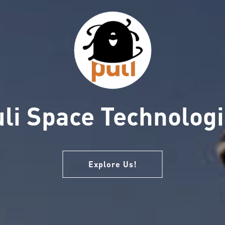
li Space Technolog
Explore Us!